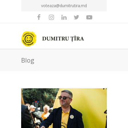
voteaza@dumitrutira.md
Blog