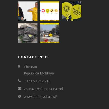
CONTACT INFO
Chisinau
Republica Moldova
+373 68 712 718
voteaza@dumitrutira.md
www.dumitrutira.md/