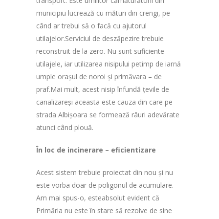
transport. Este umilitor cămăturătorii din
municipiu lucrează cu mături din crengi, pe
când ar trebui să o facă cu ajutorul
utilajelor.Serviciul de deszăpezire trebuie
reconstruit de la zero. Nu sunt suficiente
utilajele, iar utilizarea nisipului petimp de iarnă
umple orașul de noroi și primăvara – de
praf.Mai mult, acest nisip înfundă țevile de
canalizareși aceasta este cauza din care pe
strada Albișoara se formează râuri adevărate
atunci când plouă.
În loc de incinerare – eficientizare
Acest sistem trebuie proiectat din nou și nu
este vorba doar de poligonul de acumulare.
Am mai spus-o, esteabsolut evident că
Primăria nu este în stare să rezolve de sine