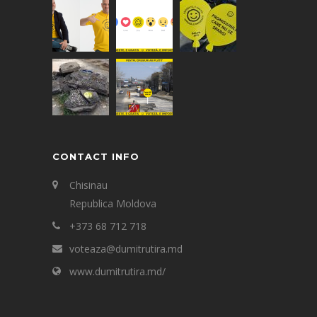
CONTACT INFO
Chisinau
Republica Moldova
+373 68 712 718
voteaza@dumitrutira.md
www.dumitrutira.md/