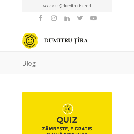
voteaza@dumitrutira.md
Blog