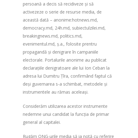
persoană a decis să recidiveze și să
activezeze o serie de resurse media, de
această dată – anonime:hotnews.md,
democracy.md, 24h.md, subiectulzilei.md,
breakingnews.md, politics.md,
evenimentul.md, ș.a., folosite prentru
propagandă și denigrare în campaniile
electorale. Portalurile anonime au publicat
declarațiile denigratoare ale lui Ion Ceban la
adresa lui Dumitru Țîra, confirmând faptul că
deși guvernarea s-a schimbat, metodele și
instrumentele au rămas aceleași.
Considerăm utilizarea acestor instrumente
nedemne unui candidat la funcția de primar
general al capitalei.
Rugăm ONG-urile media să ia notă cu referire