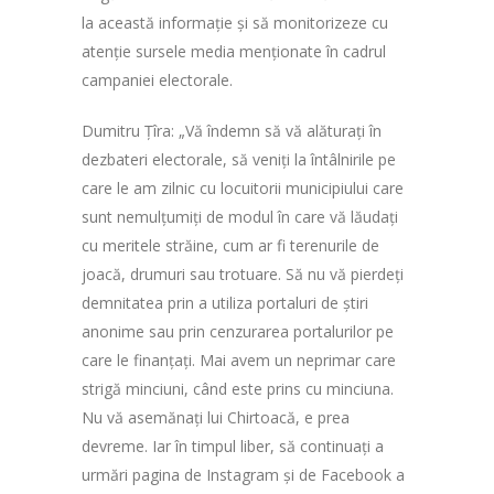
la această informație și să monitorizeze cu
atenție sursele media menționate în cadrul
campaniei electorale.
Dumitru Țîra: „Vă îndemn să vă alăturați în
dezbateri electorale, să veniți la întâlnirile pe
care le am zilnic cu locuitorii municipiului care
sunt nemulțumiți de modul în care vă lăudați
cu meritele străine, cum ar fi terenurile de
joacă, drumuri sau trotuare. Să nu vă pierdeți
demnitatea prin a utiliza portaluri de știri
anonime sau prin cenzurarea portalurilor pe
care le finanțați. Mai avem un neprimar care
strigă minciuni, când este prins cu minciuna.
Nu vă asemănați lui Chirtoacă, e prea
devreme. Iar în timpul liber, să continuați a
urmări pagina de Instagram și de Facebook a