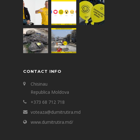
CONTACT INFO
Chisinau
Republica Moldova
+373 68 712 718
voteaza@dumitrutira.md
www.dumitrutira.md/